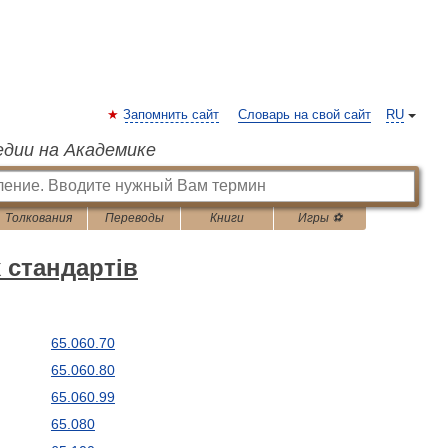
Запомнить сайт
Словарь на свой сайт
RU
едии на Академике
Толкования
Переводы
Книги
Игры ⚽
 стандартів
65.060.70
65.060.80
65.060.99
65.080