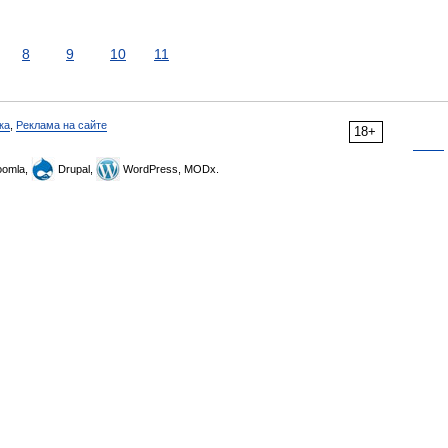
8
9
10
11
ка
,
Реклама на сайте
18+
omla,
Drupal,
WordPress, MODx.