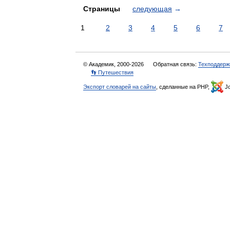
Страницы
следующая
→
1
2
3
4
5
6
7
© Академик, 2000-2026
Обратная связь:
Техподдерж
👣 Путешествия
Экспорт словарей на сайты
, сделанные на PHP,
Jo